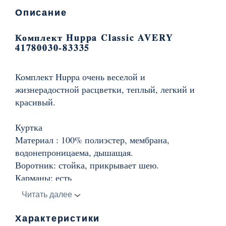
Описание
Комплект Huppa Classic AVERY
41780030-83335
Комплект Huppa очень веселой и
жизнерадостной расцветки, теплый, легкий и
красивый.
Куртка
Материал : 100% полиэстер, мембрана,
водонепроницаема, дышащая.
Воротник: стойка, прикрывает шею.
Карманы: есть
Капюшон: отстегивается, утеплен, мех на
Читать далее
капюшоне пришит
Застежка: молния
Характеристики