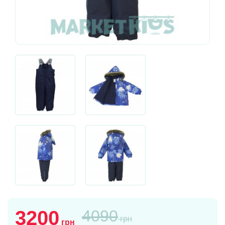
3200
4090
грн
грн