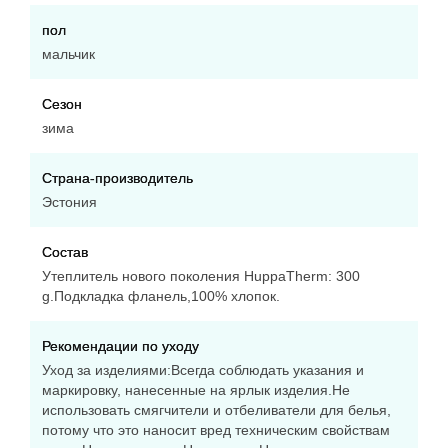
Рукава: манжет стянут резинкой
Подкладка: фланель,100% хлопок
пол
Утеплитель: HuppaTherm 300 г
мальчик
Светоотражатели: есть
Уровень влагонепроницаемости: 10 000 мм
Сезон
высоты водяного столба
зима
Уровень паропроводимости: 10 000 г/м2/24 часа
Страна-производитель
Полукомбинезон:
Эстония
Материал: 100% полиэстер, мембрана,
водонепроницаема, дышащая. Сидельный шов
Состав
проклеен - дополнительная защита от попадания
Утеплитель нового поколения HuppaTherm: 300
g.Подкладка фланель,100% хлопок.
влаги.
Утеплитель: HuppaTherm 160 г
Рекомендации по уходу
Светоотражатели: есть
Уход за изделиями:Всегда соблюдать указания и
Штрипки: есть
маркировку, нанесенные на ярлык изделия.Не
Лямки: регулируются с помощью карабинов
использовать смягчители и отбеливатели для белья,
Уровень влагонепроницаемости: 10000 мм
потому что это наносит вред техническим свойствам