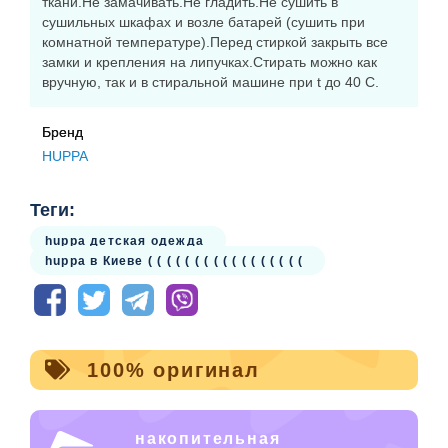
высоты водяного столба
ткани.Не замачивать.Не гладить.Не сушить в
сушильных шкафах и возле батарей (сушить при
Уровень паропроводимости: 10000 г/м2/24 часа
комнатной температуре).Перед стиркой закрыть все
Манжет: резинка
замки и крепления на липучках.Стирать можно как
вручную, так и в стиральной машине при t до 40 С.
HuppaTherm - высокотехнологичный утеплитель
нового поколения с высокой термоизоляцией,
Бренд
легко стирается, сохраняет форму и быстро
HUPPA
сохнет.
Теги:
Мембрана предотвращает проникновение воды и
huppa детская одежда
ветра внутрь изделия, при этом позволяет
huppa в Киеве ( ( ( ( ( ( ( ( ( ( ( ( ( ( ( ( (
испаряться влаге, выделяемой телом ребенка.
Ткань прочная, износостойкая за счет особого
сплетения волокон. Но при этом легкая,
дышащая и гипоаллергенная.
100% оригинал
HUPPA - качественная зимняя одежда из Эстонии
накопительная