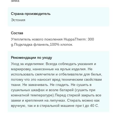
зима
водонепроницаема, дышащая. Сидельный шов проклеен
- дополнительная защита от попадания влаги.
Утеплитель: HuppaTherm 160 г
Страна-производитель
Светоотражатели: есть
Эстония
Штрипки: есть
Лямки: регулируются с помощью карабинов
Состав
Уровень влагонепроницаемости: 10000 мм высоты
водяного столба
Утеплитель нового поколения HuppaTherm: 300
Уровень паропроводимости: 10000 г/м2/24 часа
g.Подкладка фланель,100% хлопок.
Манжет: резинка
Рекомендации по уходу
HuppaTherm - высокотехнологичный утеплитель нового
Уход за изделиями: Всегда соблюдать указания и
поколения с высокой термоизоляцией, легко стирается,
маркировку, нанесенные на ярлык изделия. Не
сохраняет форму и быстро сохнет.
использовать смягчители и отбеливатели для белья,
потому что это наносит вред техническим свойствам
Мембрана предотвращает проникновение воды и ветра
ткани. Не замачивать. Не гладить. Не сушить в
внутрь изделия, при этом позволяет испаряться влаге,
сушильных шкафах и возле батарей (сушить при
выделяемой телом ребенка. Ткань прочная,
комнатной температуре).Перед стиркой закрыть все
износостойкая за счет особого сплетения волокон. Но при
замки и крепления на липучках. Стирать можно как
этом легкая, дышащая и гипоаллергенная.
вручную, так и в стиральной машине при t до 40 С.