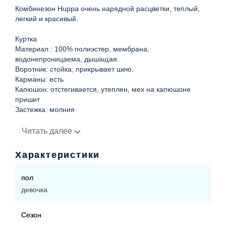
Комбинезон Huppa очень нарядной расцветки, теплый,
легкий и красивый.
Куртка
Материал : 100% полиэстер, мембрана,
водонепроницаема, дышащая.
Воротник: стойка, прикрывает шею.
Карманы: есть
Капюшон: отстегивается, утеплен, мех на капюшоне
пришит
Застежка: молния
Рукава: манжет стянут резинкой
Подкладка: фланель,100% хлопок
Читать далее
Утеплитель: HuppaTherm 300 г
Светоотражатели: есть
Характеристики
Уровень влагонепроницаемости: 10 000 мм высоты
водяного столба
пол
Уровень паропроводимости: 10 000 г/м2/24 часа
девочка
Полукомбинезон:
Сезон
Материал: 100% полиэстер, мембрана,