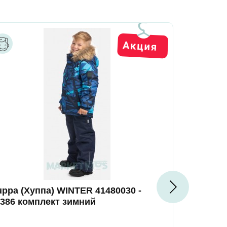
ppa (Хуппа) WINTER 41480030 -
Huppa (Ху
2386 комплект зимний
52347 ком
салатовы