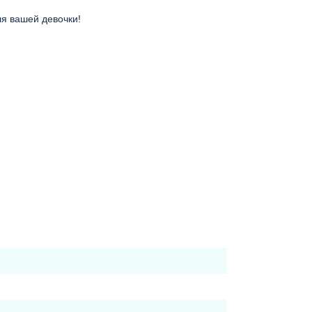
ля вашей девочки!
дельный шов проклеен - дополнительная