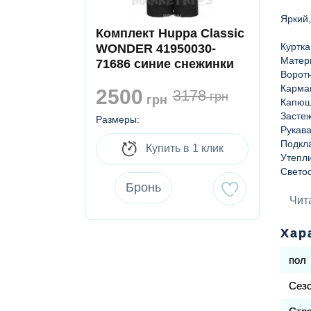
Яркий,
Комплект Huppa Classic
Куртк
WONDER 41950030-
Матер
71686 синие снежинки
Воротн
Карма
2500
3178
грн
грн
Капюшо
Засте
Размеры:
Рукава
Подкл
Купить в 1 клик
Утепл
Светоо
Урове
Бронь
Уровен
Чит
Хар
Полук
Матер
пол
защита
Утепл
Сез
Светоо
Штрипк