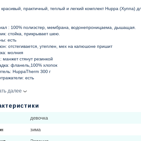
 красивый, практичный, теплый и легкий комплект Huppa (Хуппа) д
а
иал : 100% полиэстер, мембрана, водонепроницаема, дышащая.
ик: стойка, прикрывает шею.
ны: есть
н: отстегивается, утеплен, мех на капюшоне пришит
жка: молния
: манжет стянут резинкой
адка: фланель,100% хлопок
итель: HuppaTherm 300 г
тражатели: есть
нь влагонепроницаемости: 10 000 мм высоты водяного столба
ь паропроводимости: 10 000 г/м2/24 часа
ать далее
актеристики
омбинезон:
иал: 100% полиэстер, мембрана, водонепроницаема, дышащая. Си
девочка
 от попадания влаги.
итель: HuppaTherm 160 г
он
зима
тражатели: есть
и: есть