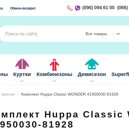
(096) 094 61 00
(066)
ка
Обмен-возврат
Все товары
оны
Куртки
Комбинезоны
Демисезон
Superf
 зимние
Комплект Huppa Classic WONDER 41950030-81928
омплект Huppa Classi
950030-81928