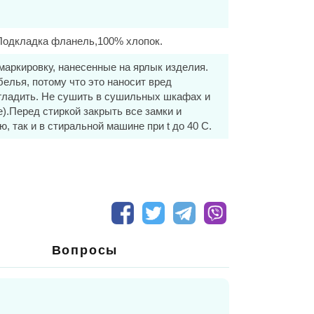
.Подкладка фланель,100% хлопок.
маркировку, нанесенные на ярлык изделия.
елья, потому что это наносит вред
ой термоизоляцией, легко стирается, сохраняет
 гладить. Не сушить в сушильных шкафах и
).Перед стиркой закрыть все замки и
ри этом позволяет испаряться влаге,
, так и в стиральной машине при t до 40 С.
о сплетения волокон. Но при этом легкая,
вно полюбили европейские родители.
артам. Главное направление торговой марки
екты и пальто с высокими влаго и
 возможность вашим ребятишкам свободно
Вопросы
 от 0 до- 25 градусов, мембранная ткань.