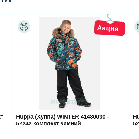
кт
Huppa (Хуппа) WINTER 41480030 -
Hu
52242 комплект зимний
5