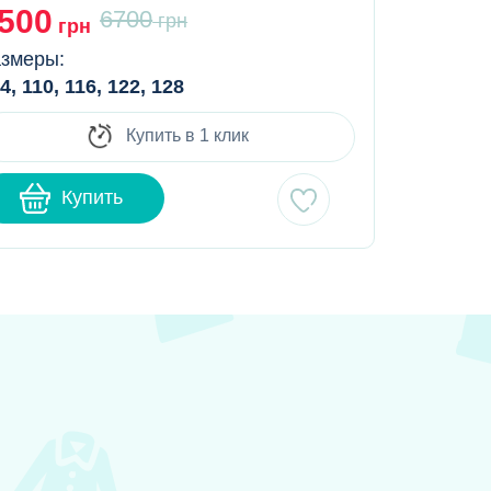
500
5500
6700
грн
грн
гр
змеры:
Размеры:
4, 110, 116, 122, 128
116, 122, 1
Купить в 1 клик
Купить
К