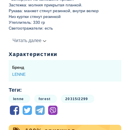
Застежка: молния прикрытая планкой.
Рукава: манжет стянут резинкой, внутри велюр
Низ куртки стянут резинкой
Утеплитель: 330 гр
Светоотражатели: есть
Полукомбинезон
Читать далее
Длина лямки регулируется пуговицами,низ стянут
резинкой,регулиется штрипками
Характеристики
Застежка: молния
Подкладка - 100% полиэстр
Бренд
Утеплитель: 150гр
LENNE
Светоотражатели: есть
Теги:
lenne
forest
20315/2299