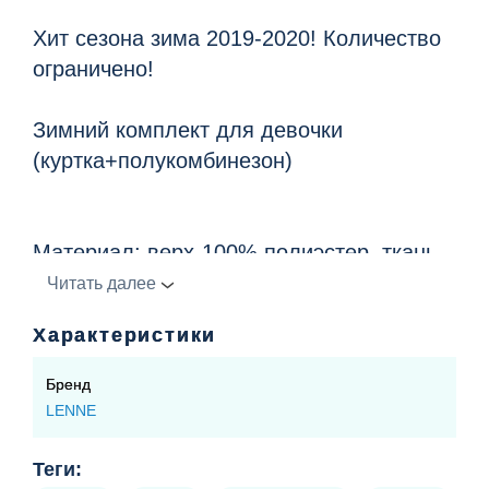
Хит сезона зима 2019-2020! Количество
ограничено!
Зимний комплект для девочки
(куртка+полукомбинезон)
Материал: верх-100% полиэстер, ткань
Active
Читать далее
водонепроницаема, дышащая.
Характеристики
подкладка 100% полиэстр
Бренд
Куртка
LENNE
Воротник: стойка, внутренняя часть -
велюр
Теги: