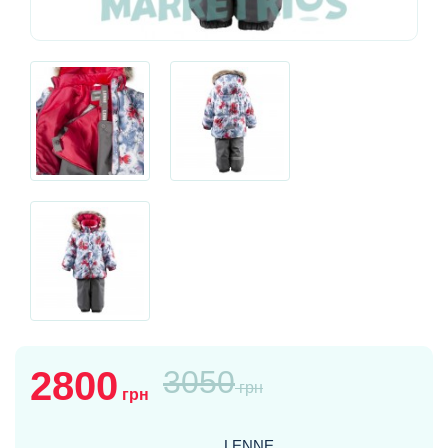
2800
3050
грн
грн
LENNE