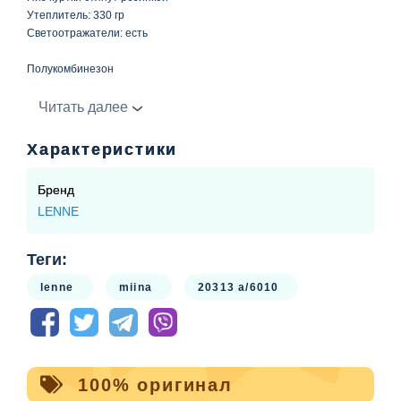
Утеплитель: 330 гр
Светоотражатели: есть
Полукомбинезон
Длина лямки регулируется пуговицами,низ стянут
резинкой,регулиется штрипками
Читать далее
Застежка: молния
Подкладка - 100% полиэстр
Характеристики
Утеплитель: 180гр
Светоотражатели: есть
Бренд
LENNE
Теги:
lenne
miina
20313 a/6010
100% оригинал