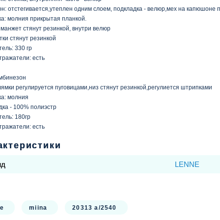
н: отстегивается,утеплен одним слоем, подкладка - велюр,мех на капюшоне
ка: молния прикрытая планкой.
 манжет стянут резинкой, внутри велюр
тки стянут резинкой
ель: 330 гр
тражатели: есть
мбинезон
лямки регулируется пуговицами,низ стянут резинкой,регулиется штрипками
ка: молния
дка - 100% полиэстр
ель: 180гр
тражатели: есть
актеристики
нд
LENNE
:
ne
miina
20313 a/2540