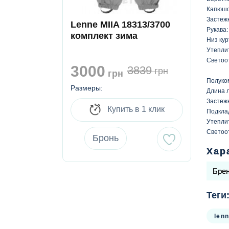
Капюшо
Застеж
Lenne MIIA 18313/3700
Рукава:
комплект зима
Низ кур
Утеплит
Светоо
3000
3839
грн
грн
Полуко
Размеры:
Длина 
Застеж
Купить в 1 клик
Подкла
Утеплит
Светоо
Бронь
Хар
Бре
Теги
len