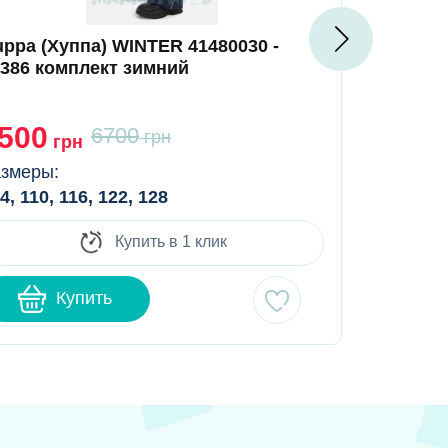
ppa (Хуппа) WINTER 41480030 -
Huppa (Ху
2386 комплект зимний
52347 ком
салатовы
500
5500
6700
грн
грн
гр
змеры:
Размеры:
4, 110, 116, 122, 128
116, 122, 1
Купить в 1 клик
Купить
К