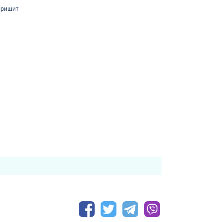
 пришит