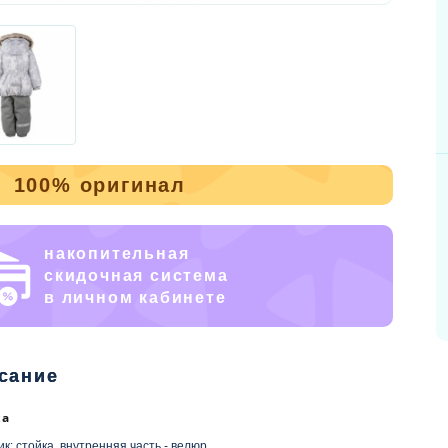
100% оригинал
накопительная
скидочная система
в личном кабинете
сание
ка
к: стойка, внутренняя часть - велюр