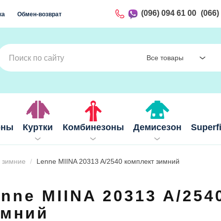
(096) 094 61 00
(066)
ка
Обмен-возврат
Все товары
оны
Куртки
Комбинезоны
Демисезон
Superf
 зимние
Lenne MIINA 20313 A/2540 комплект зимний
nne MIINA 20313 A/254
имний