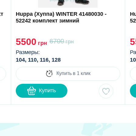
кт
Huppa (Хуппа) WINTER 41480030 -
Hu
52242 комплект зимний
5
5500
5
6700
грн
грн
Размеры:
Ра
104, 110, 116, 128
10
Купить в 1 клик
Купить