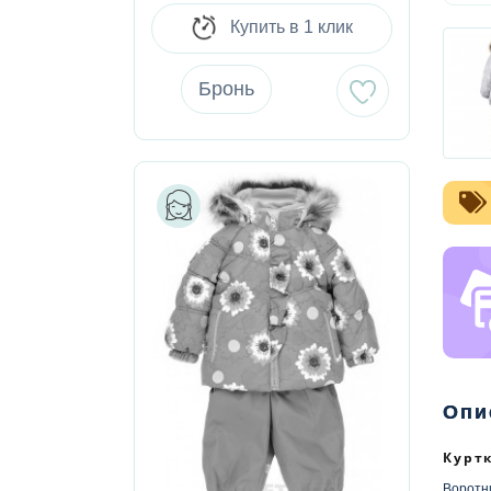
Купить в 1 клик
Бронь
Опи
Курт
Воротни