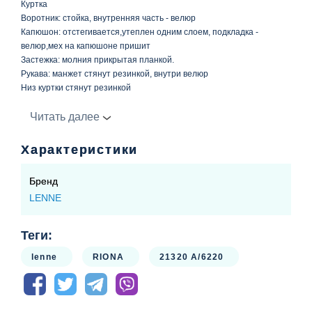
Куртка
Воротник: стойка, внутренняя часть - велюр
Капюшон: отстегивается,утеплен одним слоем, подкладка -
велюр,мех на капюшоне пришит
Застежка: молния прикрытая планкой.
Рукава: манжет стянут резинкой, внутри велюр
Низ куртки стянут резинкой
Утеплитель: 330 гр
Светоотражатели: есть
Читать далее
Полукомбинезон
Характеристики
Длина лямки регулируется карабинами, низ стянут резинкой,
регулируется штрипками
Бренд
Застежка: молния
LENNE
Подкладка - 100% полиэстр
Утеплитель: 150гр
Светоотражатели: есть
Теги:
lenne
RIONA
21320 A/6220