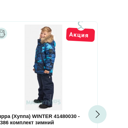
ppa (Хуппа) WINTER 41480030 -
Huppa (Ху
2386 комплект зимний
52347 ком