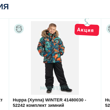
ИЯ
кт
Huppa (Хуппа) WINTER 41480030 -
Hu
52242 комплект зимний
5