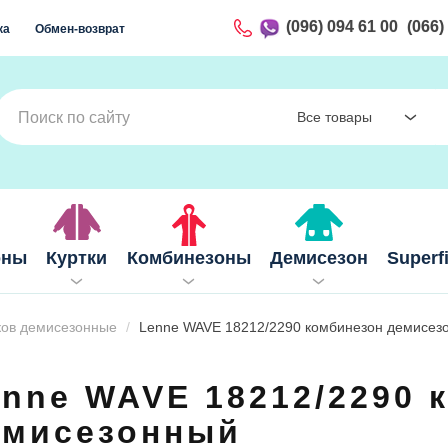
(096) 094 61 00
(066)
ка
Обмен-возврат
Все товары
оны
Куртки
Комбинезоны
Демисезон
Superf
ков демисезонные
Lenne WAVE 18212/2290 комбинезон демисез
enne WAVE 18212/2290 
емисезонный