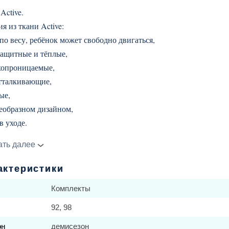
 Active.
я из ткани Active:
по весу, ребёнок может свободно двигаться,
защитные и тёплые,
хопроницаемые,
тталкивающие,
ые,
оеобразном дизайном,
в уходе.
ект утеплённый.
ать далее
ка
:
актеристики
тель 45 гр.,
Комплекты
ладка полиэстер,
у утянута резинкой.
т
92, 98
он
демисезон