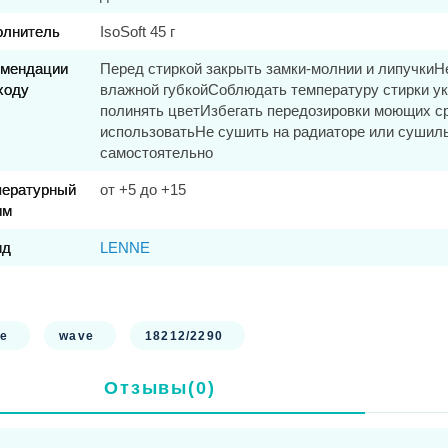
комбинезон
на лямках однотонный:
олнитель
IsoSoft 45 г
тель 45 гр.,
адка 100% полиэстер.
омендации
Перед стиркой закрыть замки-молнии и липучкиН
ратурный режим от +5°С.
ходу
влажной губкойСоблюдать температуру стирки ук
полинять цветИзбегать передозировки моющих с
использоватьНе сушить на радиаторе или суши
водство Lenne, Эстония.
самостоятельно
пературный
от +5 до +15
им
нд
LENNE
:
ne
wave
18212/2290
Отзывы(0)