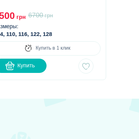
салатовы
500
5500
6700
грн
грн
гр
змеры:
Размеры:
4, 110, 116, 122, 128
116, 122, 1
Купить в 1 клик
Купить
К