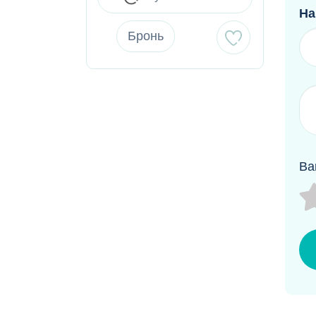
На
Бронь
Ва