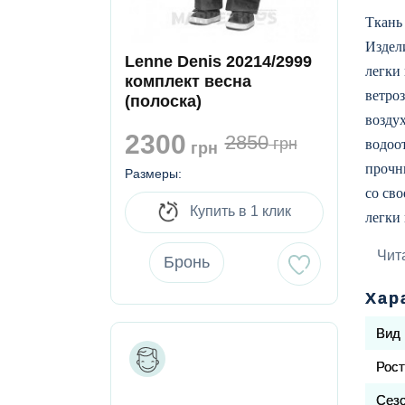
Ткань
Издели
Lenne Denis 20214/2999
легки 
комплект весна
ветро
(полоска)
возду
2300
2850
водоо
грн
грн
прочн
Размеры:
со св
Купить в 1 клик
легки 
Компл
Чит
Бронь
Курт
Хар
утепли
Вид
подка
по низ
Рос
Сез