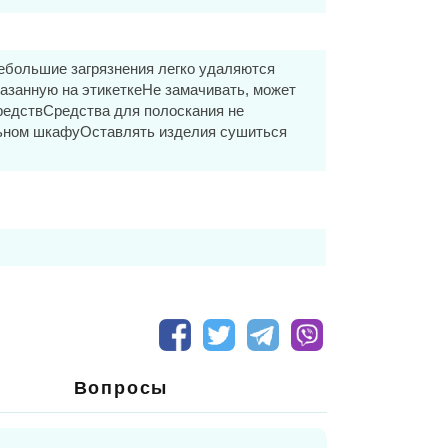
ебольшие загрязнения легко удаляются
азанную на этикеткеНе замачивать, может
редствСредства для полоскания не
льном шкафуОставлять изделия сушиться
Вопросы