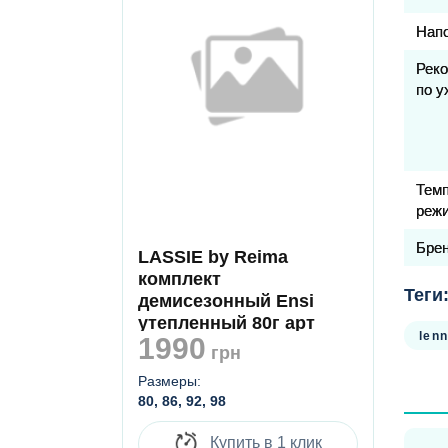
Полу
Нап
утепли
подкл
Рек
Темпе
по у
Произ
Тем
реж
Бре
LASSIE by Reima
комплект
Теги
демисезонный Ensi
утепленный 80г арт
len
1990
723742 R - 6291
грн
Размеры:
80, 86, 92, 98
Купить в 1 клик