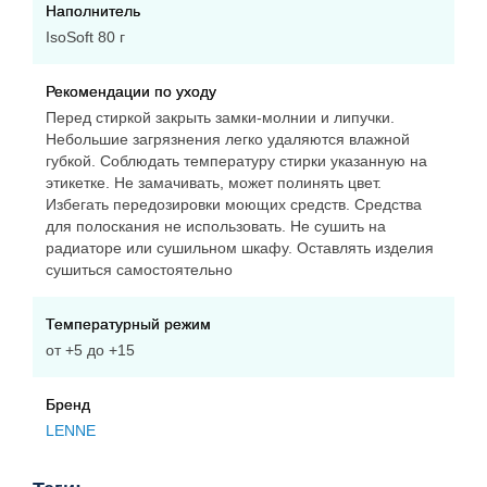
Наполнитель
подкладка 100% полиэстер.
IsoSoft 80 г
Рекомендации по уходу
Температурный режим от +5°С.
Перед стиркой закрыть замки-молнии и липучки.
Производство Lenne, Эстония
Небольшие загрязнения легко удаляются влажной
губкой. Соблюдать температуру стирки указанную на
этикетке. Не замачивать, может полинять цвет.
Избегать передозировки моющих средств. Средства
для полоскания не использовать. Не сушить на
радиаторе или сушильном шкафу. Оставлять изделия
сушиться самостоятельно
Температурный режим
от +5 до +15
Бренд
LENNE