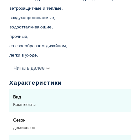
ветрозащитные и тёплые,
воздухопроницаемые,
водоотталкивающие,
прочные,
со своеобразном дизайном,
легки в уходе.
Комплект утеплённый.
Читать далее
Характеристики
Куртка
:
утеплитель
80гр
.,
Вид
подкаладка полиэстер,
Комплекты
по низу утянута резинкой.
Сезон
демисезон
Полукомбинезон
на лямках однотонный:
утеплитель 45 гр.,