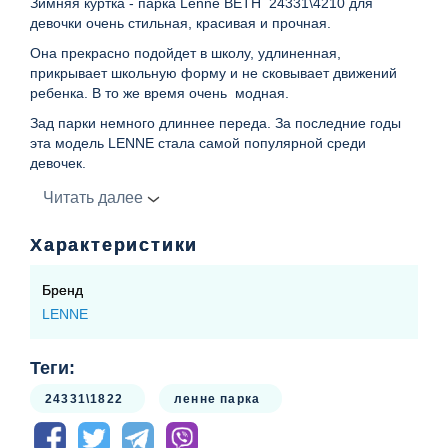
Зимняя куртка - парка Lenne BETH 24331\4210 для
девочки очень стильная, красивая и прочная.
Она прекрасно подойдет в школу, удлиненная,
прикрывает школьную форму и не сковывает движений
ребенка. В то же время очень модная.
Зад парки немного длиннее переда. За последние годы
эта модель LENNE стала самой популярной среди
девочек.
Материал: верх- ткань Active износостойкая, дышащая,
Читать далее
водонепроницаемая.
Парка ленне имеет два кармана и утяжку в талии.
Характеристики
Подкладка 100% полиэстер
Бренд
Воротник: стойка, внутренняя часть - велюр
LENNE
Капюшон: отстегивается, утеплен одним слоем,
подкладка - велюр
Теги:
Застежка: молния прикрытая планкой с кнопками
24331\1822
ленне парка
Рукава: манжет стянут резинкой, внутри велюр
Утеплитель: 330 гр