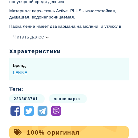
популярной среди девочек.
Материал: верх- ткань Active PLUS - износостойкая,
дышащая, водонепроницаемая.
Парка ленне имеет два кармана на молнии и утяжку в
талии.
Читать далее
Подкладка 100% полиэстэр
Воротник: стойка, внутренняя часть - велюр
Характеристики
Капюшон: отстегивается, утеплен одним слоем,
Бренд
подкладка - велюр
LENNE
Застежка: молния прикрытая планкой с кнопками
Рукава: манжет стянут резинкой, внутри велюр
Теги:
Светоотражатели: есть
22330\3701
ленне парка
Модель полномерная
100% оригинал