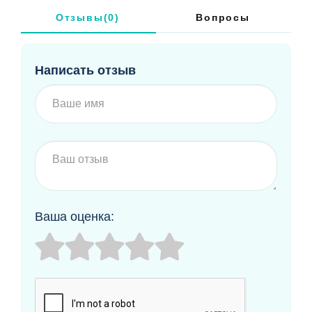
подкладка в рукавах и брючной части -
Отзывы(0)
Вопросы
гладкая и шелковистая из смесового
хлопка. Сзади по талии вставлена
резинка, спереди кокетка присборена на
Написать отзыв
две резинки.
Ваша оценка: