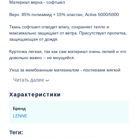
Материал верха - софтшел
Верх: 85% полиамид + 15% эластан, Active 5000/5000
Ткань софтшел отводит влагу, сохраняет тепло и
максимально защищает от ветра. Присутствует пропитка,
защищающая от дождя.
Курточка легкая, так как сам материал очень легкий и что
довольно важно – не мнущийся.
Уход за мембранным материалом - протираем мягкой
влажной губкой, а если без стирки уже никак, применяем
Читать далее
жидкие средства.
Характеристики
Преимущества:
1. Изделия из Softshell очень легкие, почти невосомые,
Бренд
а значит взять в собой в дорогу, в путешествие будет
LENNE
необременительно
2. Отличный вариант для спортсменов – ребенок не
Теги:
вспотеет и не замерзнет на ветру.