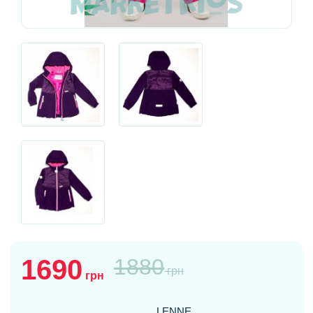
1690
1880
грн
грн
LENNE