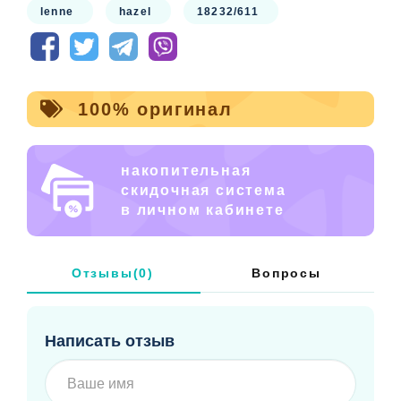
lenne
hazel
18232/611
3. Материал не мнется.
4. Уход за изделиями из Softshell довольно простой –
это или губка или стирка без порошка или с жидким
порошком.
100% оригинал
Невероятно красивая курточка для девочек
накопительная
Утеплитель 80 гр isosoft
скидочная система
в личном кабинете
Подкладка полиэстер 100%
Отзывы(0)
Вопросы
Написать отзыв