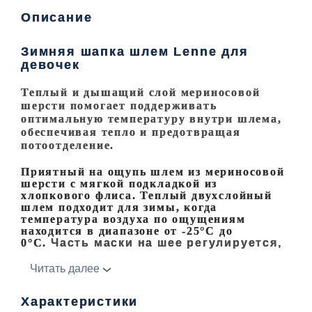
Описание
Зимняя шапка шлем Lenne для
девочек
Теплый и дышащий слой мериносовой
шерсти помогает поддерживать
оптимальную температуру внутри шлема,
обеспечивая тепло и предотвращая
потоотделение.
Приятный на ощупь шлем из мериносовой
шерсти с мягкой подкладкой из
хлопкового флиса.
Теплый двухслойный
шлем подходит для зимы, когда
температура воздуха по ощущениям
находится в диапазоне от -25°C до
0°C.
Часть маски на шее регулируется,
позволяя носить ее как под
подбородком, так и на лице.
Читать далее
Состав материала:
- Внешний слой: Мериносовая шерсть.
Характеристики