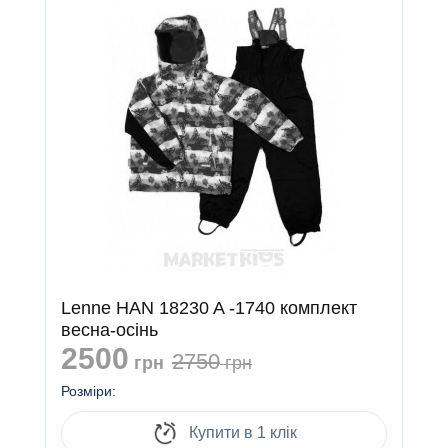
Lenne HAN 18230 A -1740 комплект
весна-осінь
2500
2750
грн
грн
Розміри:
Купити в 1 клік