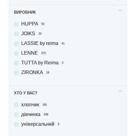
ВИРОБНИК
HUPPA
53
JOIKS
22
LASSIE by reima
41
LENNE
272
TUTTA by Reima
2
ZIRONKA
19
ХТО У ВАС?
хлопчик
161
дівчинка
246
універсальний
3