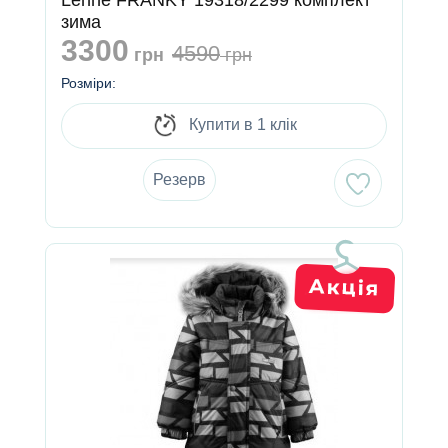
Lenne FRANKY 19318/2299 комплект
зима
3300
4590
грн
грн
Розміри:
Купити в 1 клік
Резерв