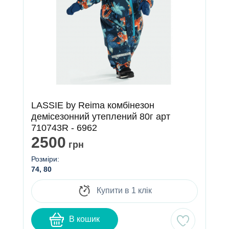
LASSIE by Reima комбінезон
демісезонний утеплений 80г арт
710743R - 6962
2500
грн
Розміри:
74, 80
Купити в 1 клік
В кошик