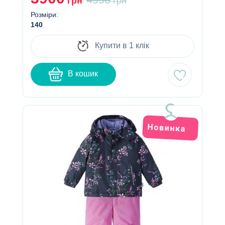
грн
грн
Розміри:
140
Купити в 1 клік
В кошик