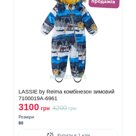
LASSIE by Reima комбінезон зимовий
7100019A-6961
3100
4200
грн
грн
Розміри:
80
Купити в 1 клік