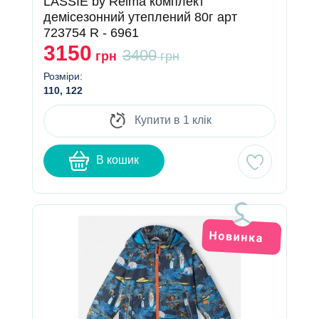
LASSIE by Reima комплект
демісезонний утеплений 80г арт
723754 R - 6961
3150
3400
грн
грн
Розміри:
110, 122
Купити в 1 клік
В кошик