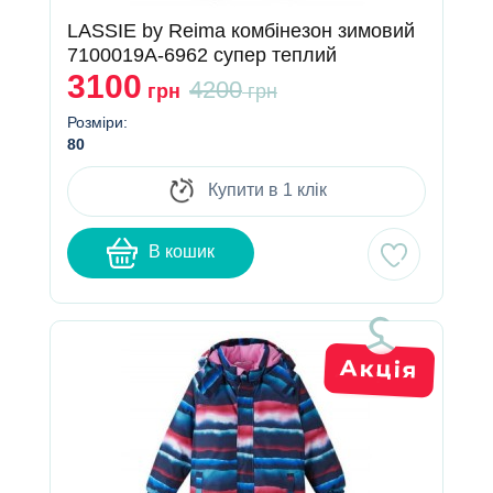
LASSIE by Reima комбінезон зимовий
7100019A-6962 супер теплий
3100
4200
грн
грн
Розміри:
80
Купити в 1 клік
В кошик