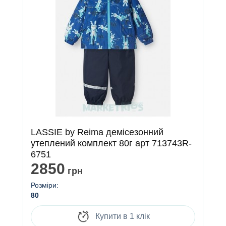
LASSIE by Reima демісезонний
утеплений комплект 80г арт 713743R-
6751
2850
грн
Розміри:
80
Купити в 1 клік