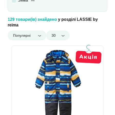
Зима
102
129 товари(ів) знайдено
у розділі LASSIE by
reima
Популярні
30