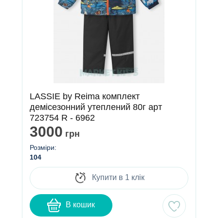
LASSIE by Reima комплект
демісезонний утеплений 80г арт
723754 R - 6962
3000
грн
Розміри:
104
Купити в 1 клік
В кошик