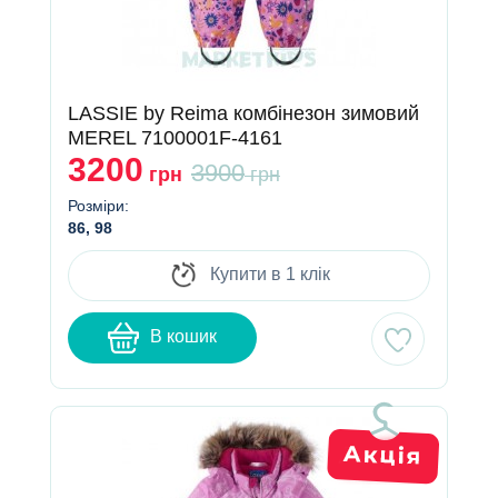
LASSIE by Reima комбінезон зимовий
MEREL 7100001F-4161
3200
3900
грн
грн
Розміри:
86, 98
Купити в 1 клік
В кошик