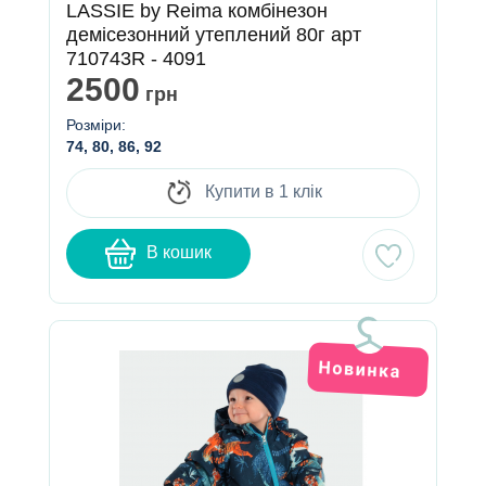
LASSIE by Reima комбінезон
демісезонний утеплений 80г арт
710743R - 4091
2500
грн
Розміри:
74, 80, 86, 92
Купити в 1 клік
В кошик