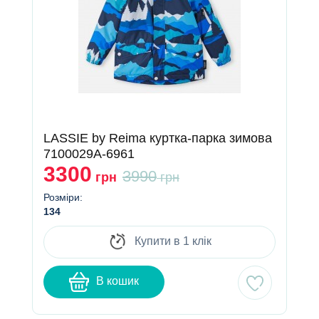
LASSIE by Reima куртка-парка зимова
7100029A-6961
3300
3990
грн
грн
Розміри:
134
Купити в 1 клік
В кошик