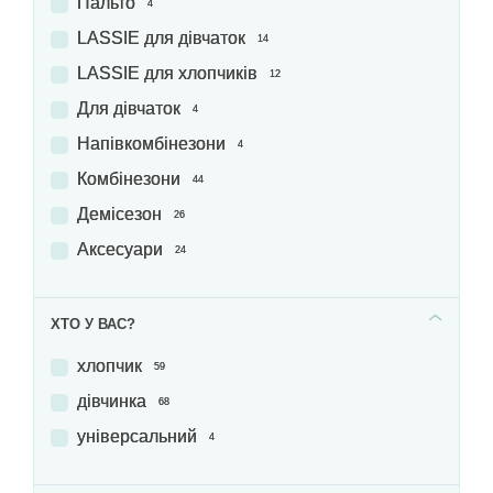
Пальто
4
LASSIE для дівчаток
14
LASSIE для хлопчиків
12
Для дівчаток
4
Напівкомбінезони
4
Комбінезони
44
Демісезон
26
Аксесуари
24
ХТО У ВАС?
хлопчик
59
дівчинка
68
універсальний
4