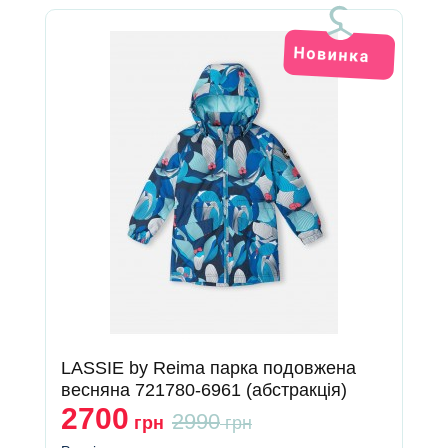
LASSIE by Reima парка подовжена
весняна 721780-6961 (абстракція)
2700
2990
грн
грн