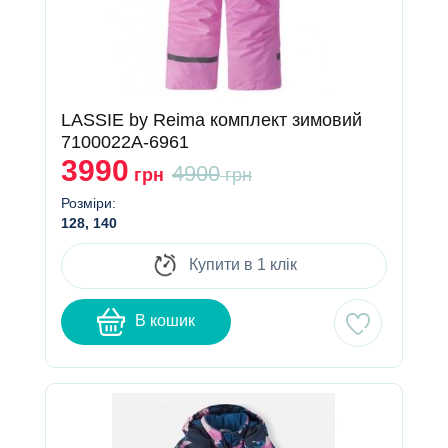
LASSIE by Reima комплект зимовий
7100022A-6961
3990
4900
грн
грн
Розміри:
128, 140
Купити в 1 клік
В кошик