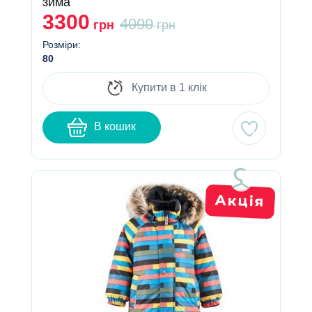
зима
3300
4090
грн
грн
Розміри:
80
Купити в 1 клік
В кошик