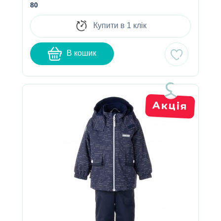
80
Купити в 1 клік
В кошик