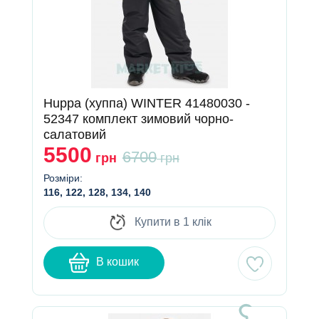
Huppa (хуппа) WINTER 41480030 -
52347 комплект зимовий чорно-
салатовий
5500
6700
грн
грн
Розміри:
116, 122, 128, 134, 140
Купити в 1 клік
В кошик