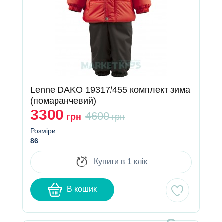
Lenne DAKO 19317/455 комплект зима
(помаранчевий)
3300
4600
грн
грн
Розміри:
86
Купити в 1 клік
В кошик