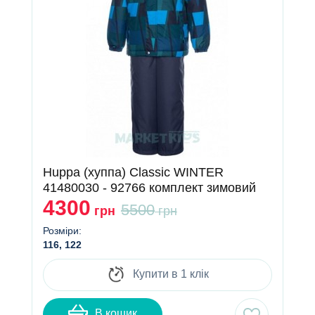
Huppa (хуппа) Classic WINTER
41480030 - 92766 комплект зимовий
4300
5500
грн
грн
Розміри:
116, 122
Купити в 1 клік
В кошик