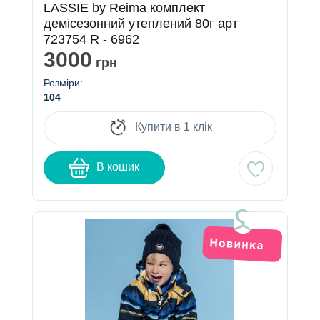
LASSIE by Reima комплект
демісезонний утеплений 80г арт
723754 R - 6962
3000
грн
Розміри:
104
Купити в 1 клік
В кошик