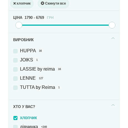
хлопчик
Скинути все
ЦІНА
1790
-
6769
ГРН
ВИРОБНИК
HUPPA
16
JOIKS
1
LASSIE by reima
16
LENNE
127
TUTTA by Reima
1
ХТО У ВАС?
хлопчик
дівчинка
+246