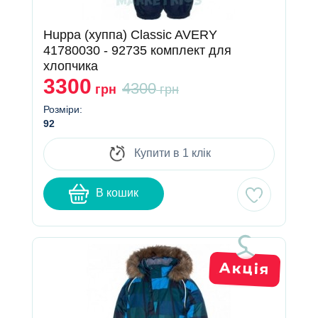
Huppa (хуппа) Classic AVERY
41780030 - 92735 комплект для
хлопчика
3300
4300
грн
грн
Розміри:
92
Купити в 1 клік
В кошик