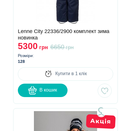
Lenne City 22336/2900 комплект зима
новинка
5300
6650
грн
грн
Розміри:
128
Купити в 1 клік
В кошик