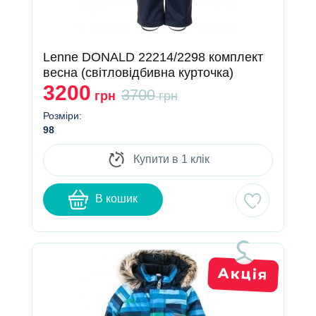
Lenne DONALD 22214/2298 комплект
весна (світловідбивна курточка)
3200
3700
грн
грн
Розміри:
98
Купити в 1 клік
В кошик