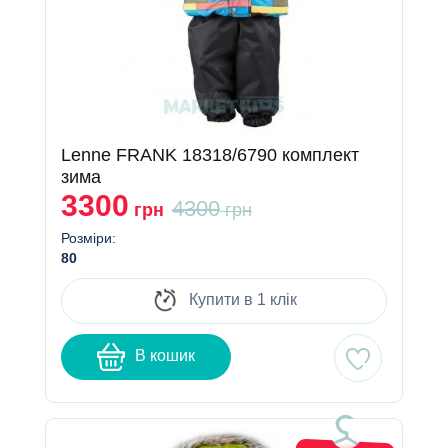
Lenne FRANK 18318/6790 комплект
зима
3300
4300
грн
грн
Розміри:
80
Купити в 1 клік
В кошик