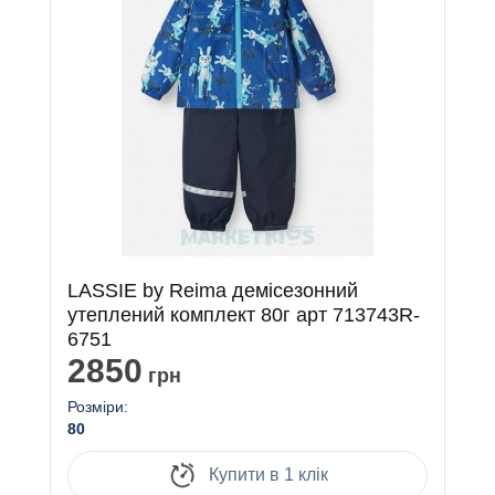
LASSIE by Reima демісезонний
утеплений комплект 80г арт 713743R-
6751
2850
грн
Розміри:
80
Купити в 1 клік