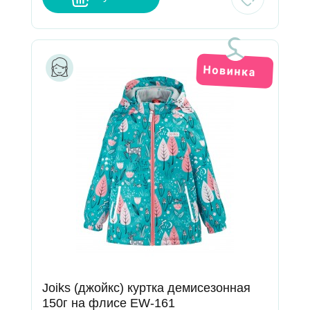
Joiks (джойкс) куртка демисезонная
150г на флисе EW-161