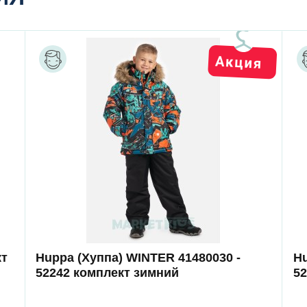
кт
Huppa (Хуппа) WINTER 41480030 -
Hu
52242 комплект зимний
5