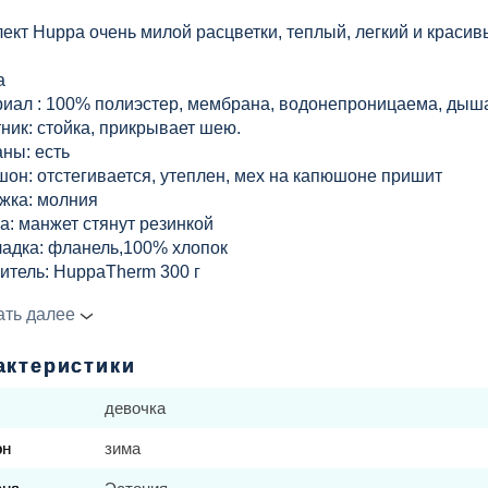
ект Huppa очень милой расцветки, теп
лый, легкий и красив
ка
иал : 100% полиэстер, мембрана, водонепроницаема, дыш
ник: стойка, прикрывает шею.
ны: есть
он: отстегивается, утеплен, мех на капюшоне пришит
жка: молния
а: манжет стянут резинкой
адка: фланель,100% хлопок
итель: HuppaTherm 300 г
отражатели: есть
ать далее
нь влагонепроницаемости: 5000 мм высоты водяного стол
нь паропроводимости: 5000 г/м2/24 часа
актеристики
девочка
омбинезон:
иал: 100% полиэстер, мембрана, водонепроницаема, дыша
он
зима
нительная защита от попадания влаги.
итель: HuppaTherm 160 г