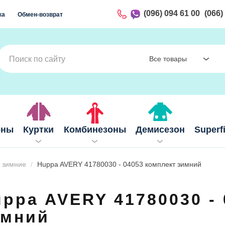
(096) 094 61 00
(066)
ка
Обмен-возврат
Все товары
оны
Куртки
Комбинезоны
Демисезон
Superf
 зимние
Huppa AVERY 41780030 - 04053 комплект зимний
ppa AVERY 41780030 -
имний