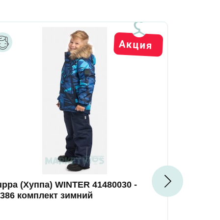
ppa (Хуппа) WINTER 41480030 -
Huppa (Ху
2386 комплект зимний
52347 ком
салатовы