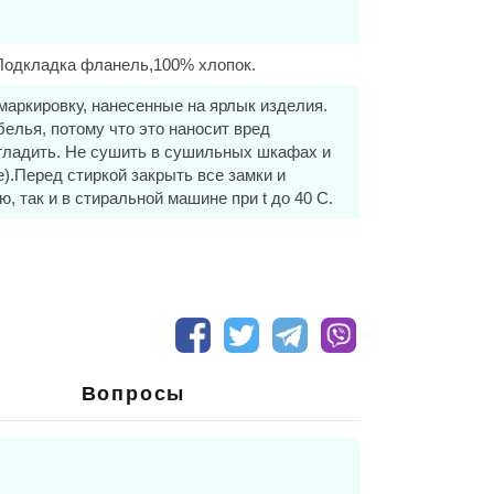
.Подкладка фланель,100% хлопок.
лба
маркировку, нанесенные на ярлык изделия.
елья, потому что это наносит вред
 гладить. Не сушить в сушильных шкафах и
).Перед стиркой закрыть все замки и
 с высокой термоизоляцией, легко
, так и в стиральной машине при t до 40 С.
делия, при этом позволяет испаряться
за счет особого сплетения волокон. Но при
торую давно полюбили европейские
Вопросы
 европейским стандартам. Главное
моодежды: куртки, комбинезоны, комплекты
ественных материалов, которые дают
 быть всегда в тепле. Температурный