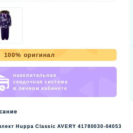
100% оригинал
накопительная
скидочная система
в личном кабинете
сание
лект Huppa Classic AVERY 41780030-04053