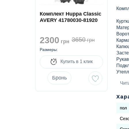
Компл
Комплект Huppa Classic
AVERY 41780030-81920
Курт
Матер
Ворот
2300
3650
грн
Карма
грн
Капюш
Размеры:
Засте
Рукав
Купить в 1 клик
Подкл
Утепл
Бронь
Свето
Чит
Урове
Урове
Хар
пол
Полук
Матер
Сез
допол
Утепл