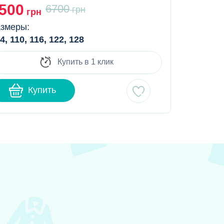
500
5500
6700
грн
грн
гр
змеры:
Размеры:
4, 110, 116, 122, 128
116, 122, 1
Купить в 1 клик
Купить
К