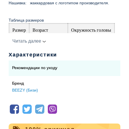
Нашивка: жаккардовая с логотипом производителя.
Таблица размеров
Размер
Возраст
Окружность головы
Читать далее
Р1
12-18 мес.
46-49 см
Характеристики
Р2
18 мес.- до 3 лет
50-53 см
Рекомендации по уходу
Р3
3-6 лет
54-56 см
56 см и выше
Бренд
Р4
6-9лет
BEEZY (Бизи)