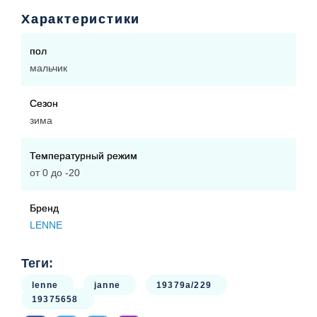
Подкладка: 100% хлопок (флис)
Характеристики
пол
мальчик
Сезон
зима
Температурный режим
от 0 до -20
Бренд
LENNE
Теги:
lenne
janne
19379a/229
19375658