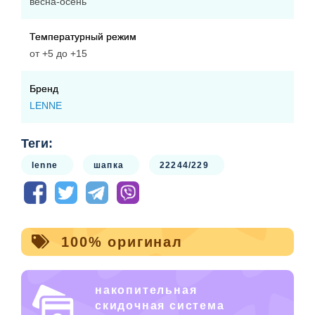
весна-осень
Температурный режим
от +5 до +15
Бренд
LENNE
Теги:
lenne
шапка
22244/229
100% оригинал
накопительная
скидочная система