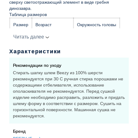
сверху светоотражающий элемент в виде гребня
динозавра.
Таблица размеров
Размер
Возраст
Окружность головы
Читать далее
Р1
12-18 мес.
46-49 см
Характеристики
Р2
18 мес.- до 3 лет
50-53 см
Р3
3-6 лет
54-56 см
Рекомендации по уходу
Стирать шапку шлем Beezy из 100% шерсти
56 см и выше
рекомендуется при 30 С ручная стирка порошками не
Р4
6-9лет
содержащими отбеливателя, использование
ополаскивателя не рекомендуется. Перед сушкой
изделие необходимо расправить, разложить и придать
шлему форму в соответствии с размером. Сушить на
горизонтальной поверхности. Машинная сушка не
рекомендуется.
Бренд