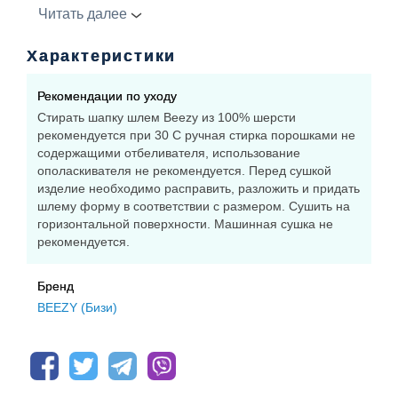
Читать далее
Р1
12-18 мес.
46-49 см
Характеристики
Р2
18 мес.- до 3 лет
50-53 см
Рекомендации по уходу
Р3
3-6 лет
54-56 см
Стирать шапку шлем Beezy из 100% шерсти
рекомендуется при 30 С ручная стирка порошками не
56 см и выше
Р4
6-9лет
содержащими отбеливателя, использование
ополаскивателя не рекомендуется. Перед сушкой
изделие необходимо расправить, разложить и придать
шлему форму в соответствии с размером. Сушить на
горизонтальной поверхности. Машинная сушка не
рекомендуется.
Бренд
BEEZY (Бизи)