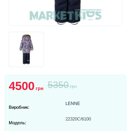
4500
5350
грн
грн
LENNE
Виробник:
22320С/6100
Модель: