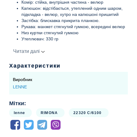
Комір: стійка, внутрішня частина - велюр
Капюшон: відстібається, утеплений одним шаром,
підкладка - велюр, хутро на капюшоні пришитий
Застібка: блискавка прикрита планкою.
Рукава: манжет стягнутий гумкою, всередині велюр
Низ куртки стягнутий гумкою
Утеплювач: 330 гр
Світловідбивачі: є
Читати далі
Напівкомбінезон
Довжина лямки регулюється карабінами, низ
Характеристики
прямий, всередині снігозахист на гумці, регуліется
штрипками
Виробник
Застібка: блискавка
LENNE
Підкладка - 100% поліестр
Утеплювач: 150гр
Світловідбивачі: є
Мітки:
lenne
RIMONA
22320 С/6100