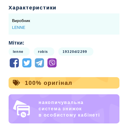
Довжина лямки регулюється карабінами, низ
Характеристики
прямий, всередині снігозахист на резинці,
регулються штрипками
Застібка: блискавка
Виробник
Підкладка - 100% поліестр
LENNE
Утеплювач: 150гр
Світловідбивачі: є
Мітки:
lenne
robis
19320d/2299
100% оригінал
накопичувальна
система знижок
в особистому кабінеті