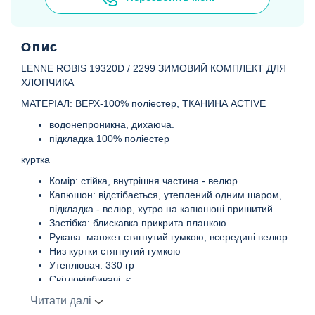
Опис
LENNE ROBIS 19320D / 2299 ЗИМОВИЙ КОМПЛЕКТ ДЛЯ
ХЛОПЧИКА
МАТЕРІАЛ: ВЕРХ-100% поліестер, ТКАНИНА ACTIVE
водонепроникна, дихаюча.
підкладка 100% поліестер
куртка
Комір: стійка, внутрішня частина - велюр
Капюшон: відстібається, утеплений одним шаром,
підкладка - велюр, хутро на капюшоні пришитий
Застібка: блискавка прикрита планкою.
Рукава: манжет стягнутий гумкою, всередині велюр
Низ куртки стягнутий гумкою
Утеплювач: 330 гр
Світловідбивачі: є
Напівкомбінезон
Читати далі