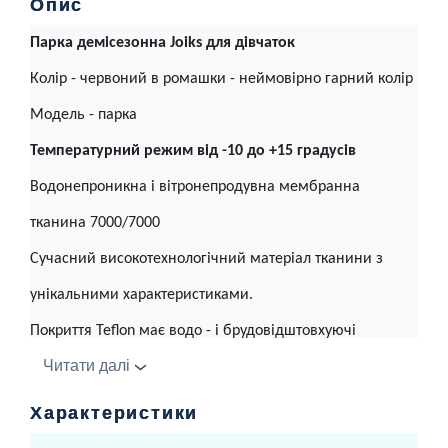
Опис
Парка демісезонна Joiks для дівчаток
Колір - червоний в ромашки - неймовірно гарний колір
Модель - парка
Температурний режим від -10 до +15 градусів
Водонепроникна і вітронепродувна мембранна
тканина 7000/7000
Сучасний високотехнологічний матеріал тканини з
унікальними характеристиками.
Покриття Teflon має водо - і брудовідштовхуючі
Читати далі
властивості. Саме покриття не відчувається при дотику і
не видно, але чудово захищає тканину від
Характеристики
проникнення бруду всередину, тому будь-яку рідину