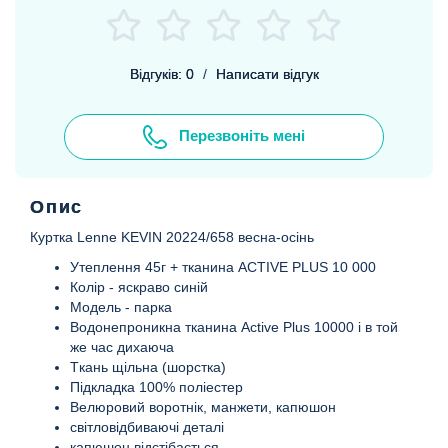
Відгуків: 0
/
Написати відгук
Перезвоніть мені
Опис
Куртка Lenne KEVIN 20224/658 весна-осінь
Утеплення 45г + тканина ACTIVE PLUS 10 000
Колір - яскраво синій
Модель - парка
Водонепроникна тканина Active Plus 10000 і в той
же час дихаюча
Tкань щільна (шорстка)
Підкладка 100% поліестер
Bелюровий ворoтнік, манжети, капюшон
світловідбиваючі деталі
капюшон відстібається