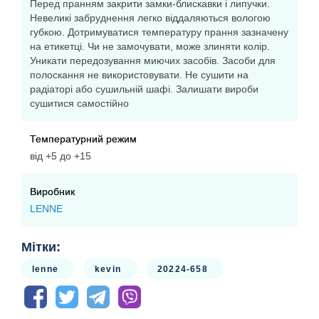
Перед пранням закрити замки-блискавки і липучки.
Невеликі забруднення легко віддаляються вологою
губкою. Дотримуватися температуру прання зазначену
на етикетці. Чи не замочувати, може злиняти колір.
Уникати передозування миючих засобів. Засоби для
полоскання не використовувати. Не сушити на
радіаторі або сушильній шафі. Залишати вироби
сушитися самостійно
Температурний режим
від +5 до +15
Виробник
LENNE
Мітки:
lenne
kevin
20224-658